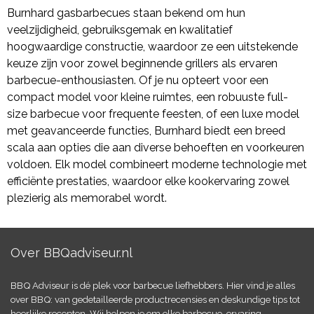
Burnhard gasbarbecues staan bekend om hun
veelzijdigheid, gebruiksgemak en kwalitatief
hoogwaardige constructie, waardoor ze een uitstekende
keuze zijn voor zowel beginnende grillers als ervaren
barbecue-enthousiasten. Of je nu opteert voor een
compact model voor kleine ruimtes, een robuuste full-
size barbecue voor frequente feesten, of een luxe model
met geavanceerde functies, Burnhard biedt een breed
scala aan opties die aan diverse behoeften en voorkeuren
voldoen. Elk model combineert moderne technologie met
efficiënte prestaties, waardoor elke kookervaring zowel
plezierig als memorabel wordt.
Over BBQadviseur.nl
BBQ Adviseur is dé plek voor barbecue liefhebbers. Hier vind je alles
over BBQ: van gedetailleerde productrecensies en deskundige tips tot
heerlijke recepten. Wij helpen je om elke barbecue-ervaring