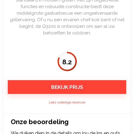
standaard in modern grillen. Met zijn uitgebreide
functies en robuuste constructie biedt deze
middelgrote gasbarbecue een ongeëvenaarde
grillervaring. Of u nu een ervaren chef-kok bent of net
begint, de Q3200 is ontworpen om aan al uw
behoeften te voldoen.
8.2
BEKIJK PRIJS
Lees volledige recensie
Onze beoordeling
We duiken diep in de details om jou de ins en outs