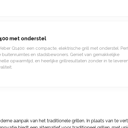
400 met onderstel
ber Q1400: een compacte, elektrische grill met onderstel. Per
e buitenruimtes en stadsbewoners. Geniet van gemakkelijke
elle opwarmtijd, en heerlijke grillresultaten zonder in te levere
liteit.
ne aanpak van het traditionele grillen. In plaats van te ver
 innovatie biedt een alternatief voor traditioneel grillen, met