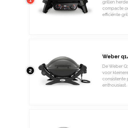
grillen herd
compacte ont
efficiënte gr
Weber q1
De Weber Q14
2
voor kleiner
consistente 
enthousiast.