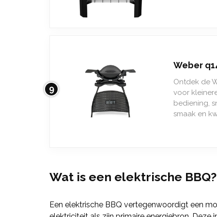
Weber q1
Ontdek de We
9
voor kleiner
bediening, sn
smaak en kwa
Wat is een elektrische BBQ?
Een elektrische BBQ vertegenwoordigt een moder
elektriciteit als zijn primaire energiebron. Deze