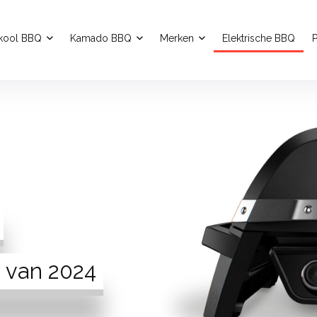
kool BBQ
Kamado BBQ
Merken
Elektrische BBQ
P
Q van 2024