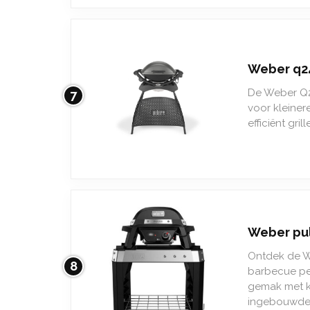
Weber q2
De Weber Q24
7
voor kleiner
efficiënt gri
Weber pul
Ontdek de W
8
barbecue per
gemak met kr
ingebouwde i