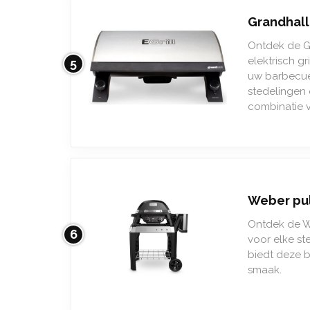
Grandhall 
Ontdek de Gr
elektrisch g
5
uw barbecue
stedelingen 
combinatie v
Weber pul
Ontdek de W
6
voor elke st
biedt deze b
smaak.