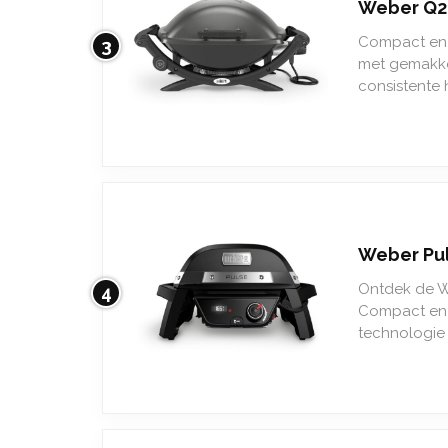
Weber Q2
Compact en 
3
met gemakkel
consistente 
Weber Pul
Ontdek de We
4
Compact en 
technologie 