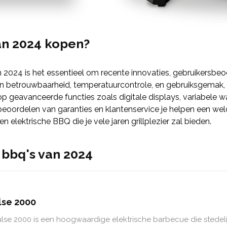
an 2024 kopen?
n 2024 is het essentieel om recente innovaties, gebruikersb
n betrouwbaarheid, temperatuurcontrole, en gebruiksgemak, en
op geavanceerde functies zoals digitale displays, variabele 
t beoordelen van garanties en klantenservice je helpen een 
en elektrische BBQ die je vele jaren grillplezier zal bieden.
e bbq's van 2024
lse 2000
se 2000 is een hoogwaardige elektrische barbecue die stedeli