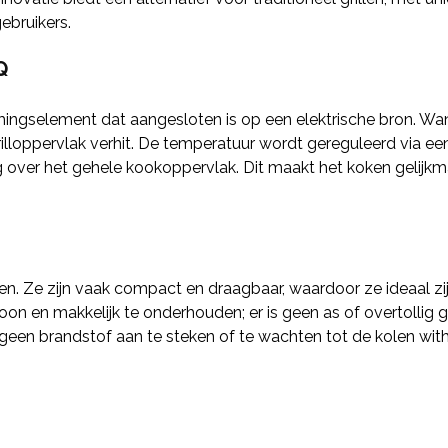
ebruikers.
Q
mingselement dat aangesloten is op een elektrische bron. W
t grilloppervlak verhit. De temperatuur wordt gereguleerd via
over het gehele kookoppervlak. Dit maakt het koken gelijkmat
len. Ze zijn vaak compact en draagbaar, waardoor ze ideaal z
n en makkelijk te onderhouden; er is geen as of overtollig 
t geen brandstof aan te steken of te wachten tot de kolen withe