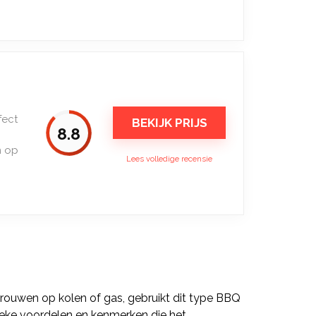
fect
BEKIJK PRIJS
8.8
n op
Lees volledige recensie
trouwen op kolen of gas, gebruikt dit type BBQ
 unieke voordelen en kenmerken die het