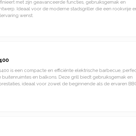
efinieert met zijn geavanceerde functies, gebruiksgemak en
werp. Ideaal voor de moderne stadsgriller die een rookvrije e
illervaring wenst.
400
00 is een compacte en efficiënte elektrische barbecue, perfe
e buitenruimtes en balkons. Deze grill biedt gebruiksgemak en
prestaties, ideaal voor zowel de beginnende als de ervaren BB