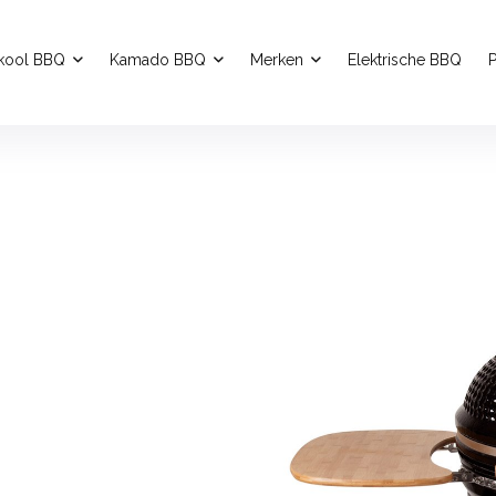
kool BBQ
Kamado BBQ
Merken
Elektrische BBQ
P