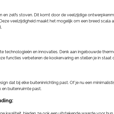
ken en zelfs stoven. Dit komt door de veelzijdige ontwerpke
Deze veelzijdigheid maakt het mogelijk om een breed scala 
.
ste technologieën en innovaties. Denk aan ingebouwde thermo
uncties verbeteren de kookervaring en stellen je in staat om
 dat bij elke buiteninrichting past. Of je nu een minimalistisch
 en buitenruimte past.
uding:
kwaliteit, bieden ze ook een uitstekende waarde voor hun pr