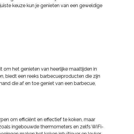
 juiste keuze kun je genieten van een geweldige
t om het genieten van heerlijke maaltijden in
en, biedt een reeks barbecueproducten die zijn
mand die af en toe geniet van een barbecue,
pen om efficiënt en effectief te koken, maar
zoals ingebouwde thermometers en zelfs WiFi-
egingen maken het koken intuïtiever en leuker,