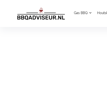
Gas BBQ
Houts