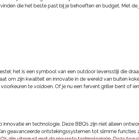
vinden die het beste past bij je behoeften en budget. Met de
el; het is een symbool van een outdoor levensstijl die draai
at om zijn kwaliteit en innovatie in de wereld van buiten kok
orkeuren te voldoen. Of je nu een fervent griller bent of ie
 innovatie en technologie. Deze BBQ’s zijn niet alleen ontwor
Van geavanceerde ontstekingssystemen tot slimme functies 
’s zijn uitgerust met de nieuwste technologieën. Deze toevo