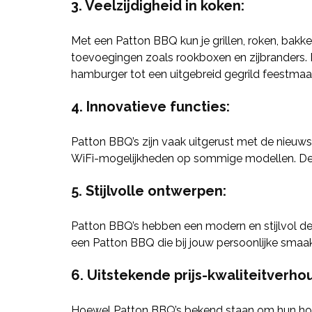
3. Veelzijdigheid in koken:
Met een Patton BBQ kun je grillen, roken, bak
toevoegingen zoals rookboxen en zijbranders. 
hamburger tot een uitgebreid gegrild feestmaal
4. Innovatieve functies:
Patton BBQ’s zijn vaak uitgerust met de nieuw
WiFi-mogelijkheden op sommige modellen. Deze f
5. Stijlvolle ontwerpen:
Patton BBQ’s hebben een modern en stijlvol design
een Patton BBQ die bij jouw persoonlijke smaak
6. Uitstekende prijs-kwaliteitverho
Hoewel Patton BBQ’s bekend staan om hun hoge 