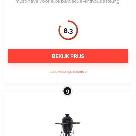
must-have voor elke barbecue-enthousiasteling.
8.3
BEKIJK PRIJS
Lees volledige recensie
9