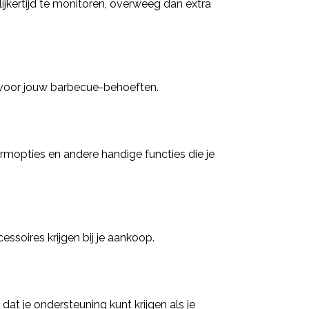
ijkertijd te monitoren, overweeg dan extra
t voor jouw barbecue-behoeften.
rmopties en andere handige functies die je
essoires krijgen bij je aankoop.
at je ondersteuning kunt krijgen als je