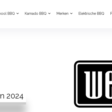
kool BBQ
Kamado BBQ
Merken
Elektrische BBQ
P
an 2024