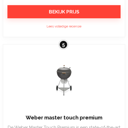
BEKIJK PRIJS
Lees volledige recensie
5
Weber master touch premium
De Weber Master Touch Premium is een state-of-the-art