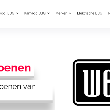
kool BBQ
Kamado BBQ
Merken
Elektrische BBQ
P
oenen
oenen van