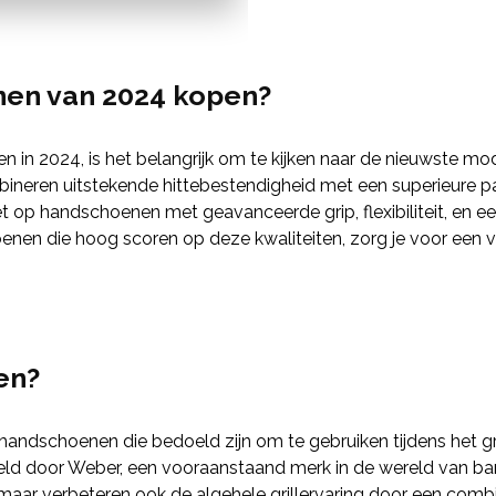
en van 2024 kopen?
 in 2024, is het belangrijk om te kijken naar de nieuwste mo
mbineren uitstekende hittebestendigheid met een superieure p
t op handschoenen met geavanceerde grip, flexibiliteit, en een s
 die hoog scoren op deze kwaliteiten, zorg je voor een veilige
en?
ndschoenen die bedoeld zijn om te gebruiken tijdens het gri
eld door Weber, een vooraanstaand merk in de wereld van barb
 maar verbeteren ook de algehele grillervaring door een combin