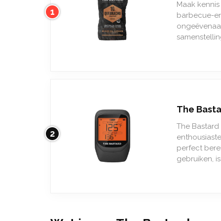
Maak kennis
1
barbecue-en
ongeëvenaard
samenstellin
The Bast
The Bastard 
2
enthousiaste
perfect bere
gebruiken, i