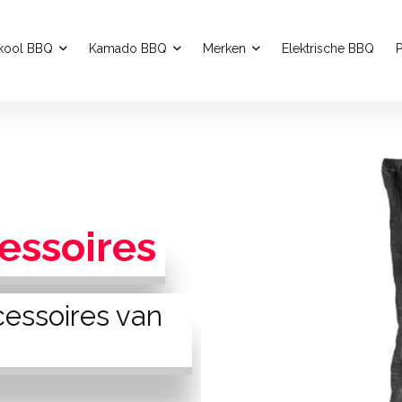
kool BBQ
Kamado BBQ
Merken
Elektrische BBQ
P
essoires
cessoires van