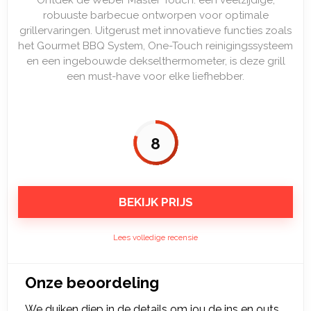
Ontdek de Weber Master Touch: een veelzijdige,
robuuste barbecue ontworpen voor optimale
grillervaringen. Uitgerust met innovatieve functies zoals
het Gourmet BBQ System, One-Touch reinigingssysteem
en een ingebouwde dekselthermometer, is deze grill
een must-have voor elke liefhebber.
8
BEKIJK PRIJS
Lees volledige recensie
Onze beoordeling
We duiken diep in de details om jou de ins en outs