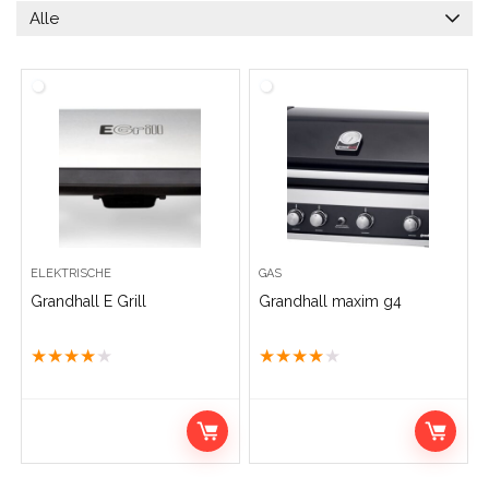
Alle
ELEKTRISCHE
GAS
Grandhall E Grill
Grandhall maxim g4
★
★
★
★
★
★
★
★
★
★