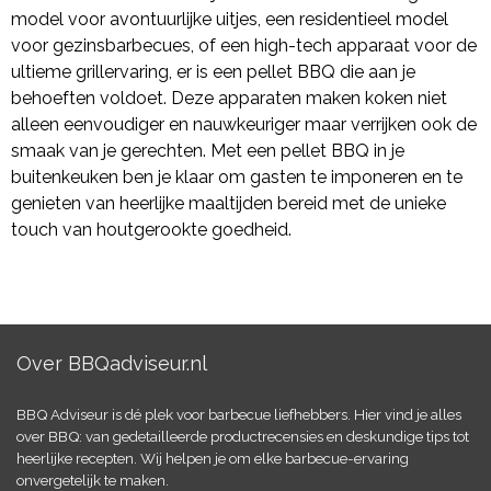
model voor avontuurlijke uitjes, een residentieel model
voor gezinsbarbecues, of een high-tech apparaat voor de
ultieme grillervaring, er is een pellet BBQ die aan je
behoeften voldoet. Deze apparaten maken koken niet
alleen eenvoudiger en nauwkeuriger maar verrijken ook de
smaak van je gerechten. Met een pellet BBQ in je
buitenkeuken ben je klaar om gasten te imponeren en te
genieten van heerlijke maaltijden bereid met de unieke
touch van houtgerookte goedheid.
Over BBQadviseur.nl
BBQ Adviseur is dé plek voor barbecue liefhebbers. Hier vind je alles
over BBQ: van gedetailleerde productrecensies en deskundige tips tot
heerlijke recepten. Wij helpen je om elke barbecue-ervaring
onvergetelijk te maken.