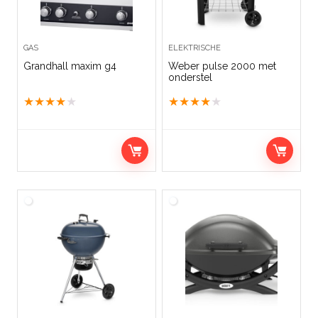
GAS
ELEKTRISCHE
Grandhall maxim g4
Weber pulse 2000 met
onderstel
★
★
★
★
★
★
★
★
★
★