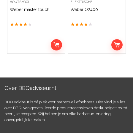
HOUTSKOOL
ELEKTRISCHE
Weber master touch
Weber Q2400
★
★
★
★
★
★
★
★
★
★
Over BBQadviseur.nl
BBQ Adviseur is dé plek voor barbecue liefhebbers. Hier vind je alles
over BBQ: van gedetailleerde productrecensies en deskundige tips tot
heerlijke recepten. Wij helpen je om elke barbecue-ervaring
onvergetelijk te maken.