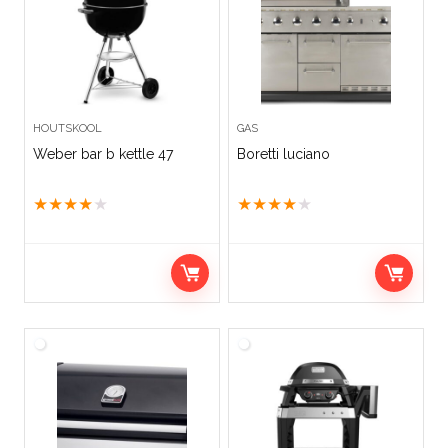
HOUTSKOOL
GAS
Weber bar b kettle 47
Boretti luciano
★
★
★
★
★
★
★
★
★
★