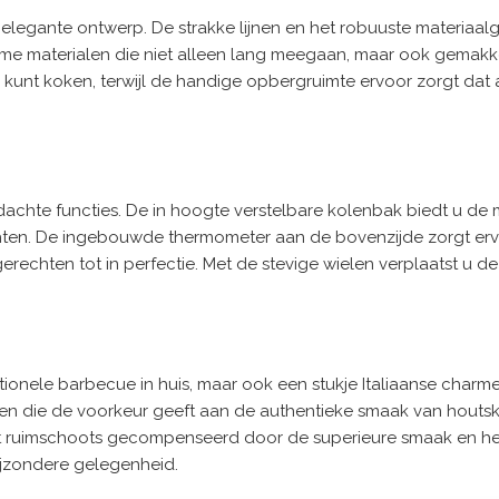
t elegante ontwerp. De strakke lijnen en het robuuste materiaal
ame materialen die niet alleen lang meegaan, maar ook gemakke
k kunt koken, terwijl de handige opbergruimte ervoor zorgt dat
achte functies. De in hoogte verstelbare kolenbak biedt u de mo
chten. De ingebouwde thermometer aan de bovenzijde zorgt ervo
erechten tot in perfectie. Met de stevige wielen verplaatst u d
nctionele barbecue in huis, maar ook een stukje Italiaanse cha
n die de voorkeur geeft aan de authentieke smaak van houtsko
t ruimschoots gecompenseerd door de superieure smaak en het 
ijzondere gelegenheid.