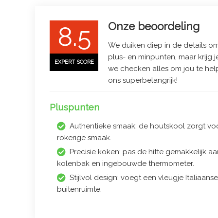
Onze beoordeling
8.5
We duiken diep in de details om 
plus- en minpunten, maar krijg j
EXPERT SCORE
we checken alles om jou te hel
ons superbelangrijk!
Pluspunten
Authentieke smaak: de houtskool zorgt vo
rokerige smaak.
Precisie koken: pas de hitte gemakkelijk a
kolenbak en ingebouwde thermometer.
Stijlvol design: voegt een vleugje Italiaan
buitenruimte.