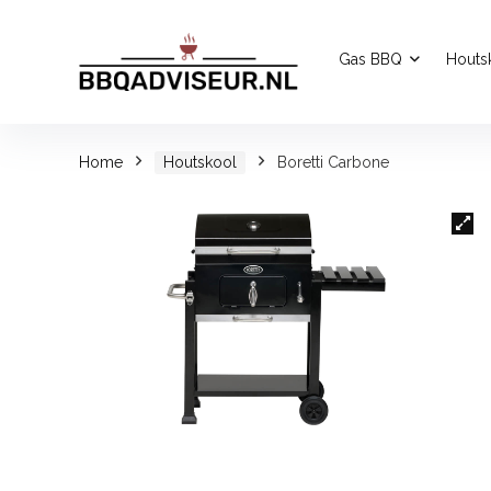
Gas BBQ
Houts
Home
Houtskool
Boretti Carbone