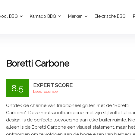
kool BBQ
Kamado BBQ
Merken
Elektrische BBQ
P
Boretti Carbone
EXPERT SCORE
8.5
Lees recensie
Ontdek de charme van traditioneel grillen met de “Boretti
Carbone”. Deze houtskoolbarbecue, met zijn stijlvolle Italia
design, is de perfecte toevoeging aan elke buitenruimte. Nie
alleen is de Boretti Carbone een visueel statement, maar het
ontworpen om te voldoen aan de hoge eisen van barbecue