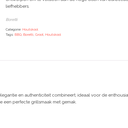
liefhebbers.
Boretti
Categorie:
Houtskool
Tags:
BBQ
,
Boretti
,
Groot
,
Houtskool
egantie en authenticiteit combineert, ideaal voor de enthousia
 een perfecte grillsmaak met gemak.