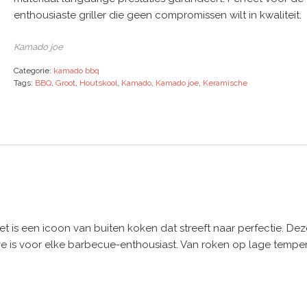
enthousiaste griller die geen compromissen wilt in kwaliteit.
Kamado joe
Categorie:
kamado bbq
Tags:
BBQ
,
Groot
,
Houtskool
,
Kamado
,
Kamado joe
,
Keramische
 is een icoon van buiten koken dat streeft naar perfectie. De
 is voor elke barbecue-enthousiast. Van roken op lage temper