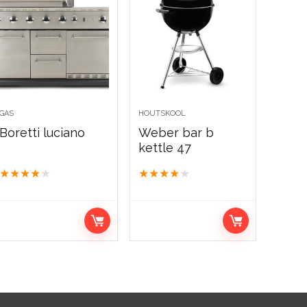
GAS
HOUTSKOOL
Boretti luciano
Weber bar b
kettle 47
★
★
★
★
★
★
★
★
★
★