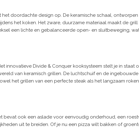
ct het doordachte design op. De keramische schaal, ontworpen
ijdens het koken. Het zware, duurzame materiaal maakt de grill
sel een lichte en gebalanceerde open- en sluitbeweging, wat
 Het innovatieve Divide & Conquer kooksysteem stelt je in staa
e wereld van keramisch grillen. De luchtschuif en de ingebouwd
owel het grillen van een perfecte steak als het langzaam roken
Het bevat ook een aslade voor eenvoudig onderhoud, een roestvri
jkheden uit te breiden. Of je nu een pizza wilt bakken of groe