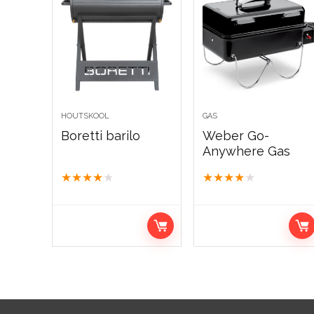
HOUTSKOOL
GAS
Boretti barilo
Weber Go-
Anywhere Gas
★
★
★
★
★
★
★
★
★
★