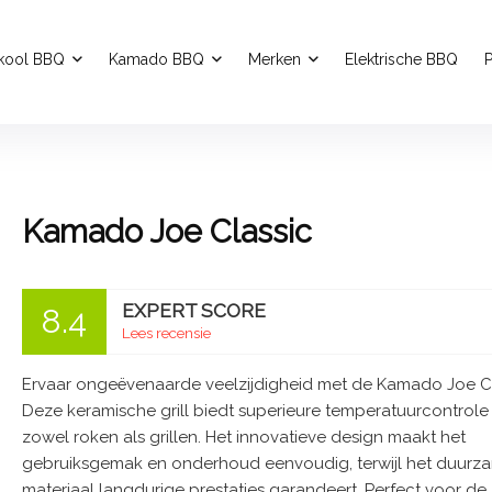
kool BBQ
Kamado BBQ
Merken
Elektrische BBQ
P
Kamado Joe Classic
EXPERT SCORE
8.4
Lees recensie
Ervaar ongeëvenaarde veelzijdigheid met de Kamado Joe Cl
Deze keramische grill biedt superieure temperatuurcontrole
zowel roken als grillen. Het innovatieve design maakt het
gebruiksgemak en onderhoud eenvoudig, terwijl het duurz
materiaal langdurige prestaties garandeert. Perfect voor de