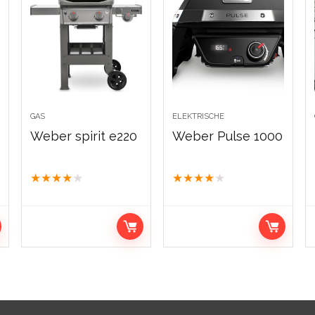
GAS
ELEKTRISCHE
Weber spirit e220
Weber Pulse 1000
★
★
★
★
★
★
★
★
★
★