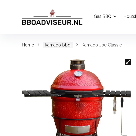
Gas BBQ
Houts
Home
kamado bbq
Kamado Joe Classic