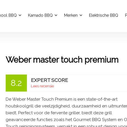
kool BBQ
Kamado BBQ
Merken
Elektrische BBQ
P
m
Weber master touch premium
EXPERT SCORE
8.2
Lees recensie
De Weber Master Touch Premium is een state-of-the-art
houtskoolgrill die veelzijdigheid, duurzaamheid en uitmunt
biedt. Perfect voor de fervente griller, biedt deze grill
geavanceerde functies zoals het Gourmet BBQ System en 
Touch reinigingssysteem, verpakt in een robuust design voo