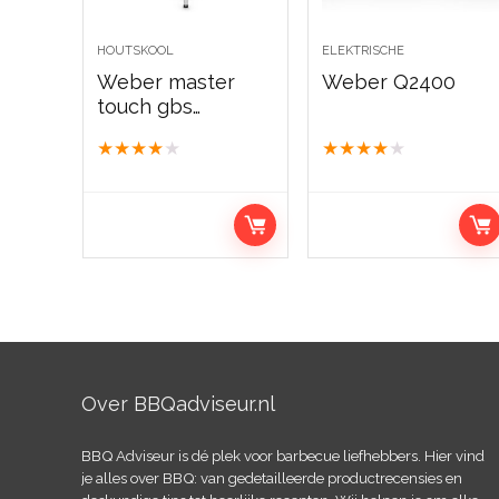
HOUTSKOOL
ELEKTRISCHE
Weber master
Weber Q2400
touch gbs
premium se e-
★
★
★
★
★
★
★
★
★
★
5775
Over BBQadviseur.nl
BBQ Adviseur is dé plek voor barbecue liefhebbers. Hier vind
je alles over BBQ: van gedetailleerde productrecensies en