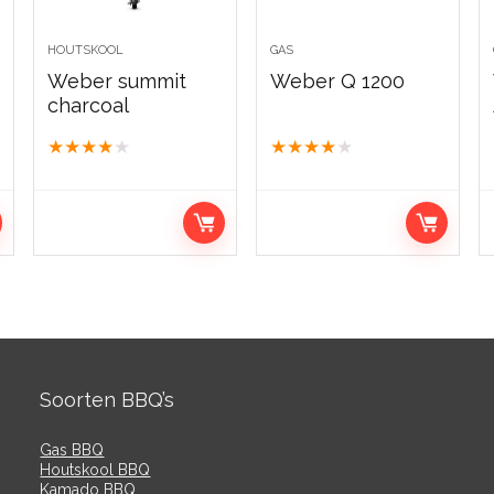
HOUTSKOOL
GAS
Weber summit
Weber Q 1200
charcoal
★
★
★
★
★
★
★
★
★
★
Soorten BBQ’s
Gas BBQ
Houtskool BBQ
Kamado BBQ