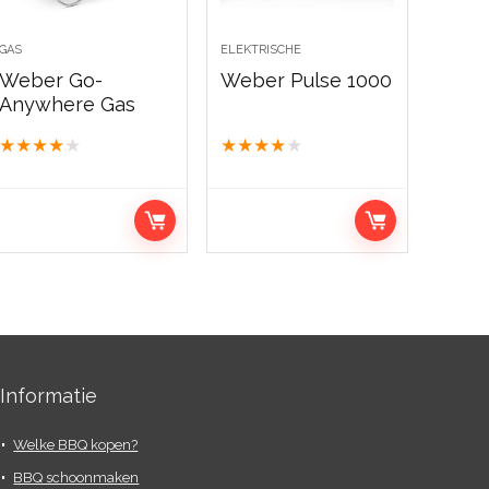
GAS
ELEKTRISCHE
Weber Go-
Weber Pulse 1000
Anywhere Gas
★
★
★
★
★
★
★
★
★
★
Informatie
Welke BBQ kopen?
BBQ schoonmaken