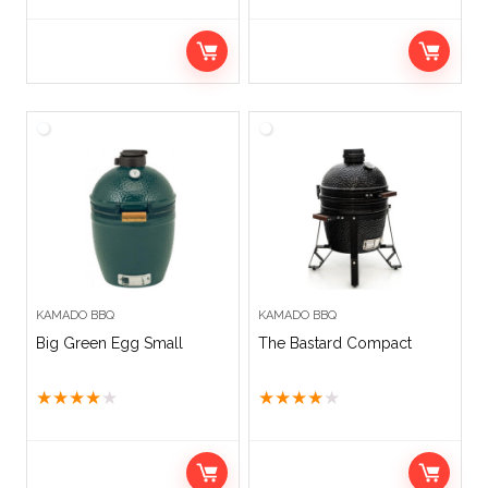
KAMADO BBQ
KAMADO BBQ
Big Green Egg Small
The Bastard Compact
★
★
★
★
★
★
★
★
★
★