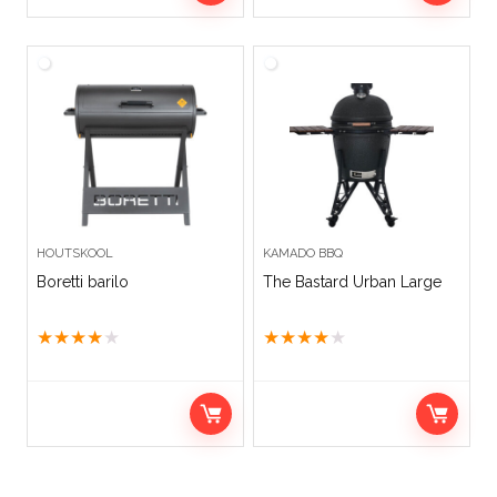
HOUTSKOOL
KAMADO BBQ
Boretti barilo
The Bastard Urban Large
★
★
★
★
★
★
★
★
★
★