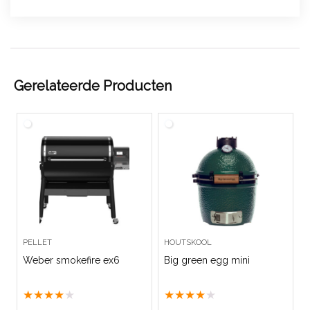
Gerelateerde Producten
PELLET
HOUTSKOOL
Weber smokefire ex6
Big green egg mini
★
★
★
★
★
★
★
★
★
★