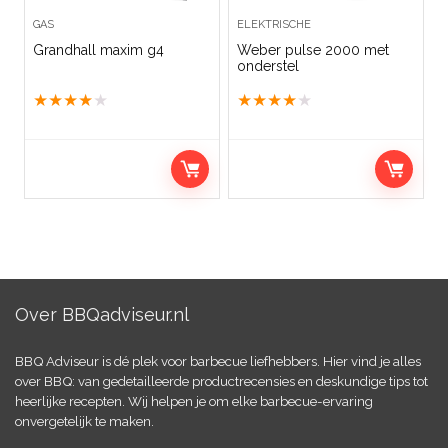
GAS
ELEKTRISCHE
Grandhall maxim g4
Weber pulse 2000 met
onderstel
★
★
★
★
★
★
★
★
★
★
Over BBQadviseur.nl
BBQ Adviseur is dé plek voor barbecue liefhebbers. Hier vind je alles
over BBQ: van gedetailleerde productrecensies en deskundige tips tot
heerlijke recepten. Wij helpen je om elke barbecue-ervaring
onvergetelijk te maken.