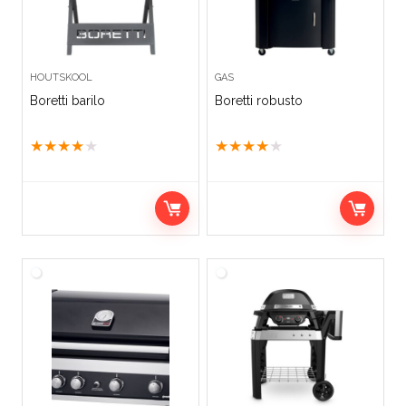
HOUTSKOOL
GAS
Boretti barilo
Boretti robusto
★
★
★
★
★
★
★
★
★
★