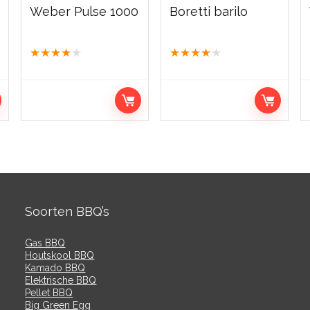
Weber Pulse 1000
Boretti barilo
★
★
★
★
★
★
★
★
★
★
Soorten BBQ’s
Gas BBQ
Houtskool BBQ
Kamado BBQ
Elektrische BBQ
Pellet BBQ
Big Green Egg