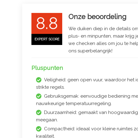
Onze beoordeling
8.8
We duiken diep in de details om 
plus- en minpunten, maar krijg j
EXPERT SCORE
we checken alles om jou te hel
ons superbelangrijk!
Pluspunten
Veiligheid: geen open vuur, waardoor het i
strikte regels.
Gebruiksgemak: eenvoudige bediening met
nauwkeurige temperatuurregeling.
Duurzaamheid: gemaakt van hoogwaardige 
meegaan.
Compactheid: ideaal voor kleine ruimtes zo
kwaliteit.