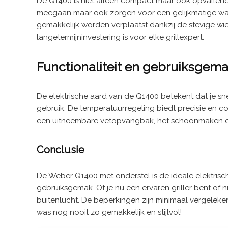
De Q1400 is niet alleen compact maar ook opvallend do
meegaan maar ook zorgen voor een gelijkmatige warm
gemakkelijk worden verplaatst dankzij de stevige w
langetermijninvestering is voor elke grillexpert.
Functionaliteit en gebruiksgem
De elektrische aard van de Q1400 betekent dat je snel
gebruik. De temperatuurregeling biedt precisie en co
een uitneembare vetopvangbak, het schoonmaken e
Conclusie
De Weber Q1400 met onderstel is de ideale elektrisc
gebruiksgemak. Of je nu een ervaren griller bent of n
buitenlucht. De beperkingen zijn minimaal vergeleken 
was nog nooit zo gemakkelijk en stijlvol!