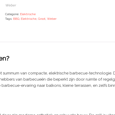
Weber
Categorie:
Elektrische
Tags:
BBQ
,
Elektrische
,
Groot
,
Weber
en?
summum van compacte, elektrische barbecue-technologie. Deze 
hebbers van barbecueën die beperkt zijn door ruimte of regelg
 barbecue-ervaring naar balkons, kleine terrassen, en zelfs bin