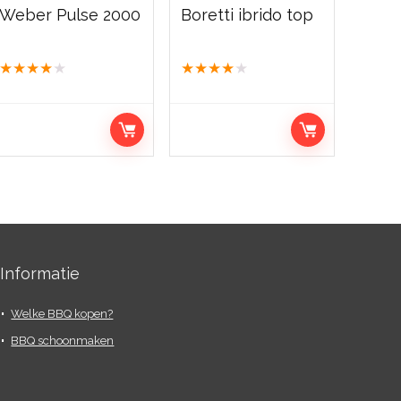
Weber Pulse 2000
Boretti ibrido top
★
★
★
★
★
★
★
★
★
★
Informatie
Welke BBQ kopen?
BBQ schoonmaken