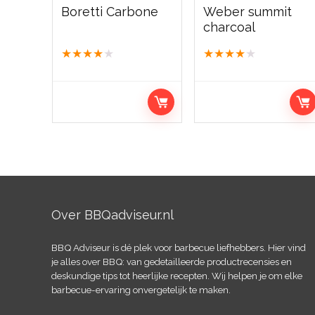
Boretti Carbone
Weber summit
charcoal
★
★
★
★
★
★
★
★
★
★
Over BBQadviseur.nl
BBQ Adviseur is dé plek voor barbecue liefhebbers. Hier vind
je alles over BBQ: van gedetailleerde productrecensies en
deskundige tips tot heerlijke recepten. Wij helpen je om elke
barbecue-ervaring onvergetelijk te maken.