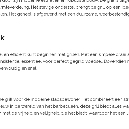
or zijn moderne esthetiek en robuuste bouw. De grill is uitgerus
teverdeling. Het stevige onderstel brengt de grill op een id
ielen. Het geheel is afgewerkt met een duurzame, weerbestend
ak
 en efficiënt kunt beginnen met grillen. Met een simpele draai 
nsistentie, essentieel voor perfect gegrild voedsel. Bovendien
envoudig en snel.
he grill voor de moderne stadsbewoner. Het combineert een str
ieuw in de wereld van het barbecueën, deze grill biedt alles wat
met de vrijheid en veiligheid die het biedt, waardoor het een ui