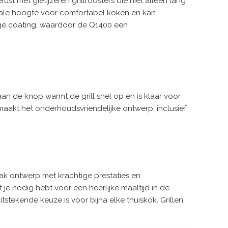
t met gietijzeren grillroosters die niet alleen lang
eale hoogte voor comfortabel koken en kan
ige coating, waardoor de Q1400 een
aan de knop warmt de grill snel op en is klaar voor
 maakt het onderhoudsvriendelijke ontwerp, inclusief
ak ontwerp met krachtige prestaties en
 je nodig hebt voor een heerlijke maaltijd in de
tstekende keuze is voor bijna elke thuiskok. Grillen