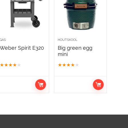
GAS
HOUTSKOOL
Weber Spirit E320
Big green egg
mini
★
★
★
★
★
★
★
★
★
★