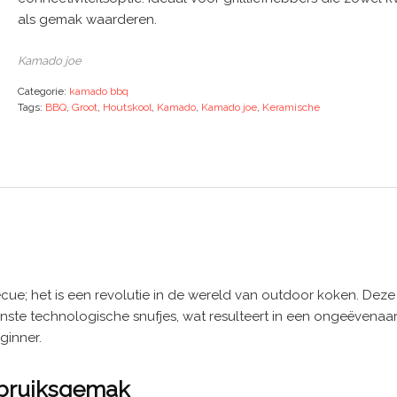
als gemak waarderen.
Kamado joe
Categorie:
kamado bbq
Tags:
BBQ
,
Groot
,
Houtskool
,
Kamado
,
Kamado joe
,
Keramische
e; het is een revolutie in de wereld van outdoor koken. Deze
rnste technologische snufjes, wat resulteert in een ongeëvenaa
ginner.
ebruiksgemak