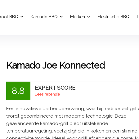
kool BBQ
Kamado BBQ
Merken
Elektrische BBQ
P
Kamado Joe Konnected
EXPERT SCORE
8.8
Lees recensie
Een innovatieve barbecue-ervaring, waarbij traditioneel grill
wordt gecombineerd met moderne technologie. Deze
geavanceerde kamado-grill biedt uitstekende
temperatuurregeling, veelzijdigheid in koken en een slimme
connectiviteitsoptie. Ideaal voor grillliefhebbers die zowel kw