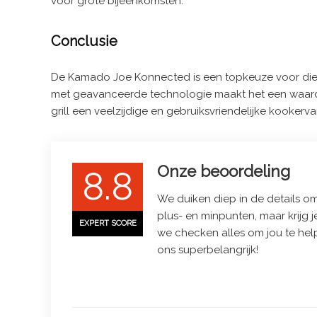
voor grote bijeenkomsten.
Conclusie
De Kamado Joe Konnected is een topkeuze voor diegene
met geavanceerde technologie maakt het een waardevoll
grill een veelzijdige en gebruiksvriendelijke kooker
Onze beoordeling
8.8
We duiken diep in de details om 
plus- en minpunten, maar krijg j
EXPERT SCORE
we checken alles om jou te hel
ons superbelangrijk!