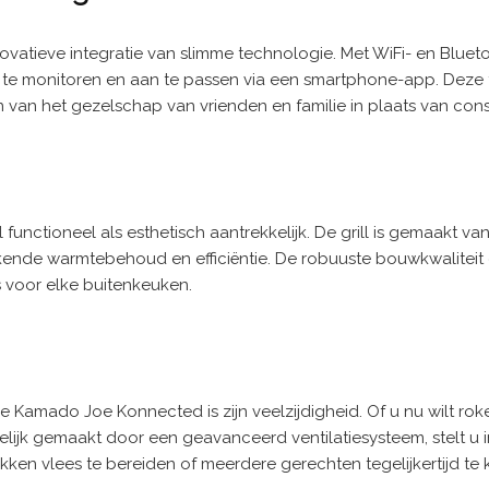
atieve integratie van slimme technologie. Met WiFi- en Bluetoot
 te monitoren en aan te passen via een smartphone-app. Deze 
van het gezelschap van vrienden en familie in plaats van const
unctioneel als esthetisch aantrekkelijk. De grill is gemaakt 
ekende warmtebehoud en efficiëntie. De robuuste bouwkwaliteit 
is voor elke buitenkeuken.
ado Joe Konnected is zijn veelzijdigheid. Of u nu wilt roken, 
ijk gemaakt door een geavanceerd ventilatiesysteem, stelt u in
ken vlees te bereiden of meerdere gerechten tegelijkertijd 