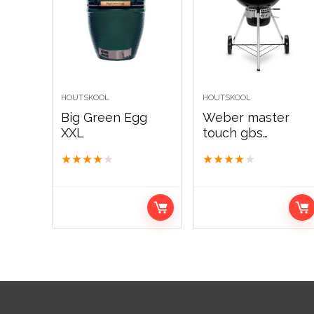
HOUTSKOOL
HOUTSKOOL
Big Green Egg
Weber master
XXL
touch gbs
premium se e-
★
★
★
★
★
★
★
★
★
★
5775