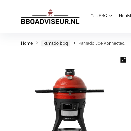
Gas BBQ
Houts
Home
kamado bbq
Kamado Joe Konnected