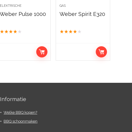
ELEKTRISCHE
GAS
Weber Pulse 1000
Weber Spirit E320
★
★
★
★
★
★
★
★
★
★
Informatie
Welke BBQ kopen?
BBQ schoonmaken