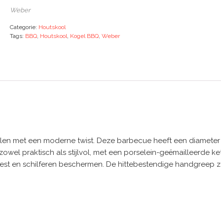
Weber
Categorie:
Houtskool
Tags:
BBQ
,
Houtskool
,
Kogel BBQ
,
Weber
illen met een moderne twist. Deze barbecue heeft een diameter 
zowel praktisch als stijlvol, met een porselein-geëmailleerde ke
st en schilferen beschermen. De hittebestendige handgreep zorg