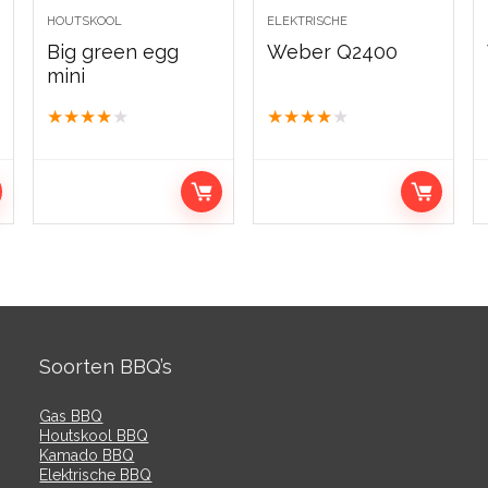
HOUTSKOOL
ELEKTRISCHE
Big green egg
Weber Q2400
mini
★
★
★
★
★
★
★
★
★
★
Soorten BBQ’s
Gas BBQ
Houtskool BBQ
Kamado BBQ
Elektrische BBQ