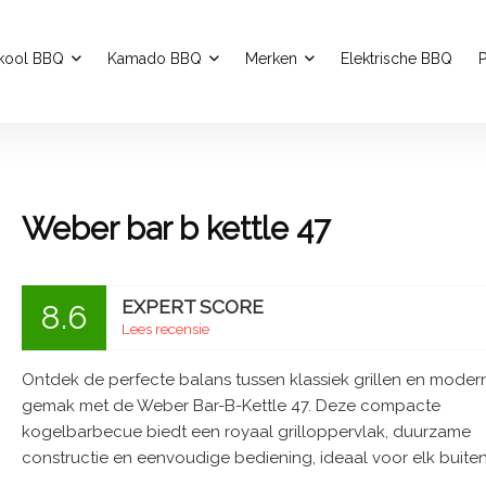
kool BBQ
Kamado BBQ
Merken
Elektrische BBQ
P
Weber bar b kettle 47
EXPERT SCORE
8.6
Lees recensie
Ontdek de perfecte balans tussen klassiek grillen en moder
gemak met de Weber Bar-B-Kettle 47. Deze compacte
kogelbarbecue biedt een royaal grilloppervlak, duurzame
constructie en eenvoudige bediening, ideaal voor elk buiten