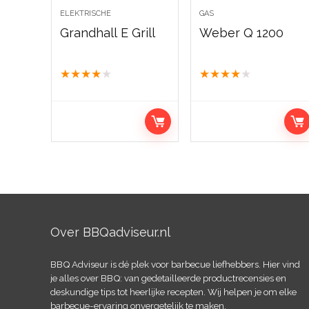
ELEKTRISCHE
GAS
Grandhall E Grill
Weber Q 1200
★
★
★
★
★
★
★
★
★
★
Over BBQadviseur.nl
BBQ Adviseur is dé plek voor barbecue liefhebbers. Hier vind
je alles over BBQ: van gedetailleerde productrecensies en
deskundige tips tot heerlijke recepten. Wij helpen je om elke
barbecue-ervaring onvergetelijk te maken.