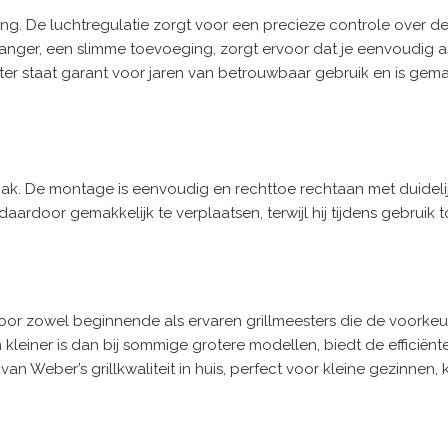
ring. De luchtregulatie zorgt voor een precieze controle over d
anger, een slimme toevoeging, zorgt ervoor dat je eenvoudig as
r staat garant voor jaren van betrouwbaar gebruik en is gema
ak. De montage is eenvoudig en rechttoe rechtaan met duidelij
 daardoor gemakkelijk te verplaatsen, terwijl hij tijdens gebruik to
r zowel beginnende als ervaren grillmeesters die de voorkeur gev
en kleiner is dan bij sommige grotere modellen, biedt de effic
e van Weber’s grillkwaliteit in huis, perfect voor kleine gezinne