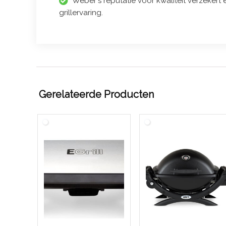
Weber's reputatie voor kwaliteit verzeker
grillervaring.
Gerelateerde Producten