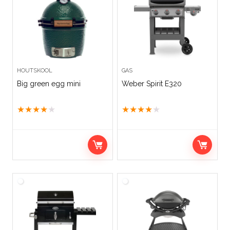
HOUTSKOOL
GAS
Big green egg mini
Weber Spirit E320
★
★
★
★
★
★
★
★
★
★