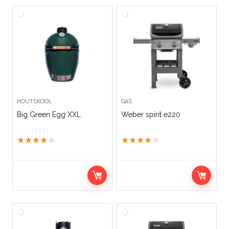
HOUTSKOOL
GAS
Big Green Egg XXL
Weber spirit e220
★
★
★
★
★
★
★
★
★
★