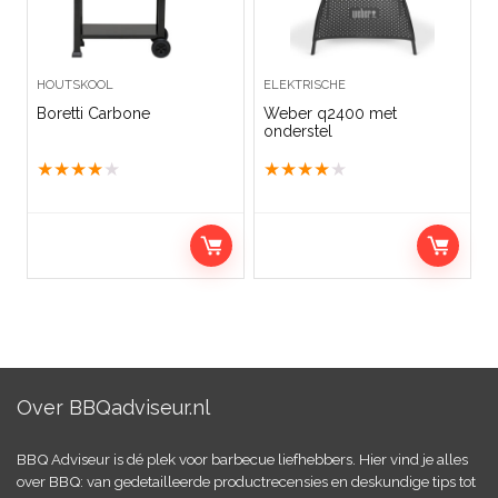
HOUTSKOOL
ELEKTRISCHE
Boretti Carbone
Weber q2400 met
onderstel
★
★
★
★
★
★
★
★
★
★
Over BBQadviseur.nl
BBQ Adviseur is dé plek voor barbecue liefhebbers. Hier vind je alles
over BBQ: van gedetailleerde productrecensies en deskundige tips tot