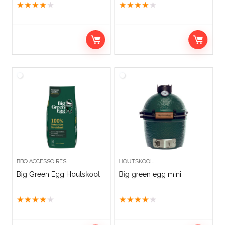
★
★
★
★
★
★
★
★
★
★
BBQ ACCESSOIRES
HOUTSKOOL
Big Green Egg Houtskool
Big green egg mini
★
★
★
★
★
★
★
★
★
★