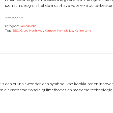
iconisch design, is het de must-have voor elke buitenkeuken
Kamado joe
Categorie:
kamado bbq
Tags:
BBQ
,
Groot
,
Houtskool
,
Kamado
,
Kamado joe
,
Keramische
is een culinair wonder, een symbool van kookkunst en innovati
nie tussen traditionele grillmethodes en moderne technologie.