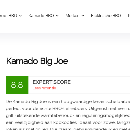
kool BBQ
Kamado BBQ
Merken
Elektrische BBQ
P
Kamado Big Joe
EXPERT SCORE
8.8
Lees recensie
De Kamado Big Joe is een hoogwaardige keramische barbe
perfect voor de echte BBQ-liefhebbers. Uitgerust met een r
grill, uitstekende warmtebehoud- en reguleringsmogelijkhe
een veelzijdigheid aan kookopties. Ideaal voor zowel lang
roken als snel grillen. Duurzaam, gebruiksvriendelijk en met 