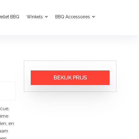
ellet BBQ
Winkels
BBQ Accessoires
BEKIJK PRIJS
cue,
uime
den, en
zaam
een