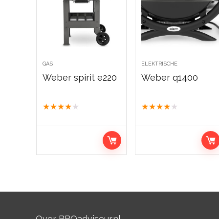
GAS
ELEKTRISCHE
Weber spirit e220
Weber q1400
★
★
★
★
★
★
★
★
★
★
Over BBQadviseur.nl