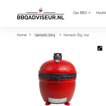
Gas BBQ
Houts
Home
kamado bbq
Kamado Big Joe