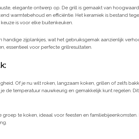
uuste, elegante ontwerp op. De grill is gemaakt van hoogwaardi
ekend warmtebehoud en efficiëntie. Het keramiek is bestand te
euze is voor elke buitenkeuken.
n handige zijplankjes, wat het gebruiksgemak aanzienlijk ver
 essentieel voor perfecte grillresultaten.
k:
igheid. Of je nu wilt roken, langzaam koken, grillen of zelfs b
 je de temperatuur nauwkeurig en gemakkelijk kunt regelen. Dit
 groep te koken, ideaal voor feesten en familiebijeenkomsten. 
ing.