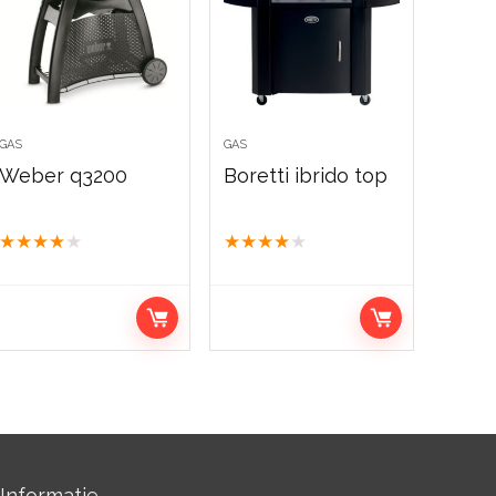
GAS
GAS
Weber q3200
Boretti ibrido top
★
★
★
★
★
★
★
★
★
★
Informatie