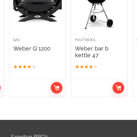
GAS
HOUTSKOOL
Weber Q 1200
Weber bar b
kettle 47
★
★
★
★
★
★
★
★
★
★
Soorten BBQ’s